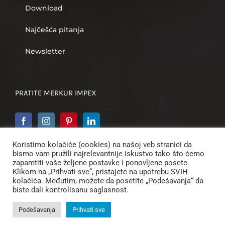
Download
Najčešća pitanja
Newsletter
PRATITE MERKUR IMPEX
Koristimo kolačiće (cookies) na našoj veb stranici da
bismo vam pružili najrelevantnije iskustvo tako što ćemo
zapamtiti vaše željene postavke i ponovljene posete.
Klikom na „Prihvati sve“, pristajete na upotrebu SVIH
kolačića. Međutim, možete da posetite „Podešavanja“ da
biste dali kontrolisanu saglasnost.
© 2012 -
2026 | Merkur Impex d.o.o. | Sva prava
Podešavanja
Prihvati sve
zadržana |
Politika privatnosti