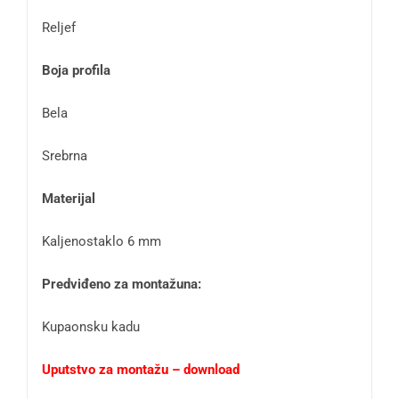
Reljef
Boja profila
Bela
Srebrna
Materijal
Kaljenostaklo 6 mm
Predviđeno za montažuna:
Kupaonsku kadu
Uputstvo za montažu – download