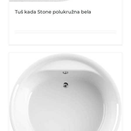
Tuš kada Stone polukružna bela