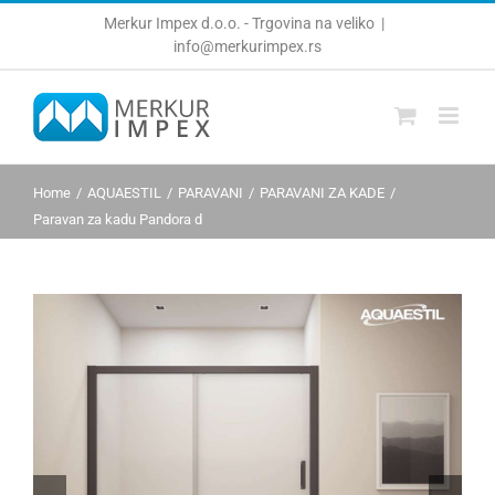
Skip
Merkur Impex d.o.o. - Trgovina na veliko
|
to
info@merkurimpex.rs
content
Home
AQUAESTIL
PARAVANI
PARAVANI ZA KADE
Paravan za kadu Pandora d