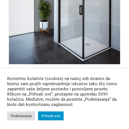
Oasis d+w
Koristimo kolačiće (cookies) na našoj veb stranici da
bismo vam pružili najrelevantnije iskustvo tako što ćemo
zapamtiti vaše željene postavke i ponovljene posete.
Klikom na „Prihvati sve“, pristajete na upotrebu SVIH
kolačića. Međutim, možete da posetite „Podešavanja“ da
Dodaj u korpu
biste dali kontrolisanu saglasnost.
Podešavanja
Prihvati sve