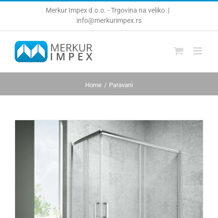
Skip
Merkur Impex d.o.o. - Trgovina na veliko
|
to
info@merkurimpex.rs
content
Home
Paravani