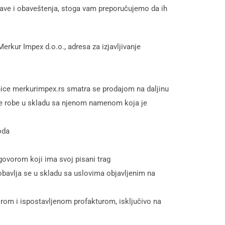
ajave i obaveštenja, stoga vam preporučujemo da ih
rkur Impex d.o.o., adresa za izjavljivanje
anice merkurimpex.rs smatra se prodajom na daljinu
ste robe u skladu sa njenom namenom koja je
oda
govorom koji ima svoj pisani trag
bavlja se u skladu sa uslovima objavljenim na
rom i ispostavljenom profakturom, isključivo na