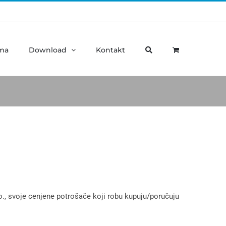
ma
Download
Kontakt
o., svoje cenjene potrošače koji robu kupuju/poručuju