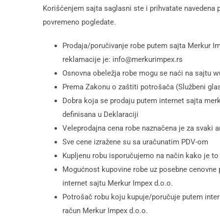
Korišćenjem sajta saglasni ste i prihvatate navedena p
povremeno pogledate.
Prodaja/poručivanje robe putem sajta Merkur Impe
reklamacije je: info@merkurimpex.rs
Osnovna obeležja robe mogu se naći na sajtu
Prema Zakonu o zaštiti potrošača (Službeni glas
Dobra koja se prodaju putem internet sajta mer
definisana u Deklaraciji
Veleprodajna cena robe naznačena je za svaki a
Sve cene izražene su sa uračunatim PDV-om
Kupljenu robu isporučujemo na način kako je to 
Mogućnost kupovine robe uz posebne cenovne pog
internet sajtu Merkur Impex d.o.o.
Potrošač robu koju kupuje/poručuje putem inter
račun Merkur Impex d.o.o.