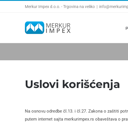
Skip
Merkur Impex d.o.o. - Trgovina na veliko
|
info@merkurimp
to
content
P
Uslovi korišćenja
Na osnovu odredbe čl.13. i čl.27. Zakona o zaštiti po
putem internet sajta merkurimpex.rs obaveštava o prav