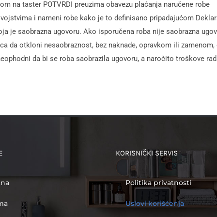
iskom na taster POTVRDI preuzima obavezu plaćanja naručene robe
svojstvima i nameni robe kako je to definisano pripadajućom Dekla
oja je saobrazna ugovoru. Ako isporučena roba nije saobrazna ugov
ca da otkloni nesaobraznost, bez naknade, opravkom ili zamenom, 
eophodni da bi se roba saobrazila ugovoru, a naročito troškove rada
E
KORISNIČKI SERVIS
tna
Politika privatnosti
ma
Uslovi korišćenja