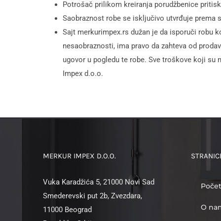
Potrošač prilikom kreiranja porudžbenice prit
Saobraznost robe se isključivo utvrđuje prema 
Sajt merkurimpex.rs dužan je da isporuči robu k
nesaobraznosti, ima pravo da zahteva od prodav
ugovor u pogledu te robe. Sve troškove koji su n
Impex d.o.o.
MERKUR IMPEX D.O.O.
STRANIC
Vuka Karadžića 5, 21000 Novi Sad
Poče
Smederevski put 2b, Zvezdara,
O na
11000 Beograd