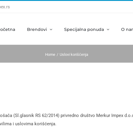
ex.rs
očetna
Brendovi
Specijalna ponuda
O na
Home
Uslovi korišćenja
trošača (Sl.glasnik RS 62/2014) privredno društvo Merkur Impex d.o.
ilima i uslovima korišćenja.