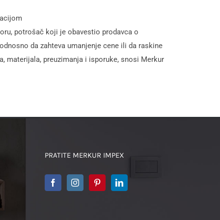
racijom
oru, potrošač koji je obavestio prodavca o
odnosno da zahteva umanjenje cene ili da raskine
, materijala, preuzimanja i isporuke, snosi Merkur
PRATITE MERKUR IMPEX