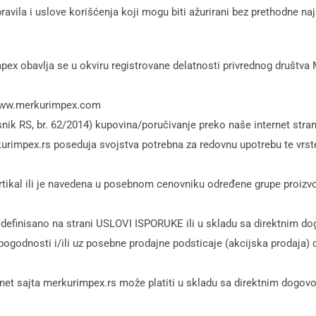
ravila i uslove korišćenja koji mogu biti ažurirani bez prethodne n
x obavlja se u okviru registrovane delatnosti privrednog društva Me
 www.merkurimpex.com
nik RS, br. 62/2014) kupovina/poručivanje preko naše internet str
kurimpex.rs poseduja svojstva potrebna za redovnu upotrebu te vr
rtikal ili je navedena u posebnom cenovniku određene grupe proizv
definisano na strani USLOVI ISPORUKE ili u skladu sa direktnim do
odnosti i/ili uz posebne prodajne podsticaje (akcijska prodaja) o
net sajta merkurimpex.rs može platiti u skladu sa direktnim dogovo