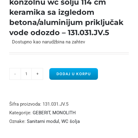
konzolnu wc šolju 114 cm
keramika sa izgledom
betona/aluminijum priključak
vode odozdo – 131.031.JV.5
Dostupno kao narudžbina na zahtev
DODAJ U KORPU
Monolith
sanitarni
modul
za
Šifra proizvoda:
131.031.JV.5
konzolnu
Kategorije:
GEBERIT
,
MONOLITH
wc
Oznake:
Sanitarni modul
,
WC šolja
šolju