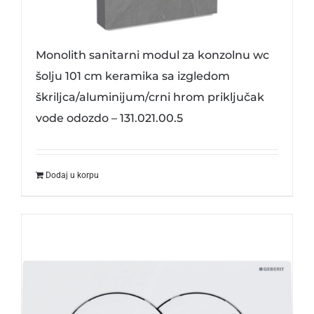
Monolith sanitarni modul za konzolnu wc
šolju 101 cm keramika sa izgledom
škriljca/aluminijum/crni hrom priključak
vode odozdo – 131.021.00.5
Dodaj u korpu