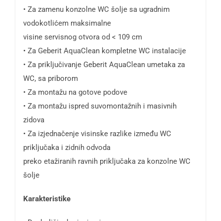
• Za zamenu konzolne WC šolje sa ugradnim
vodokotlićem maksimalne
visine servisnog otvora od < 109 cm
• Za Geberit AquaClean kompletne WC instalacije
• Za priključivanje Geberit AquaClean umetaka za
WC, sa priborom
• Za montažu na gotove podove
• Za montažu ispred suvomontažnih i masivnih
zidova
• Za izjednačenje visinske razlike između WC
priključaka i zidnih odvoda
preko etažiranih ravnih priključaka za konzolne WC
šolje
Karakteristike