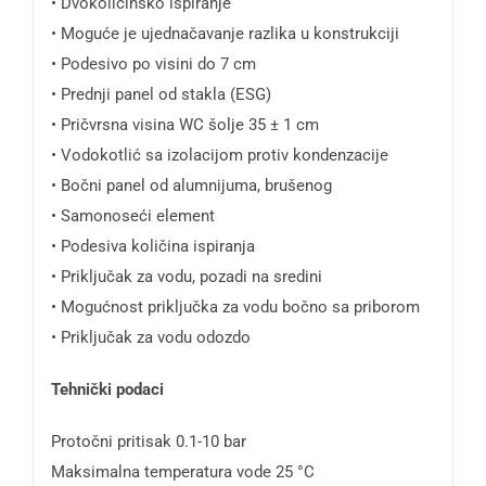
• Dvokoličinsko ispiranje
• Moguće je ujednačavanje razlika u konstrukciji
• Podesivo po visini do 7 cm
• Prednji panel od stakla (ESG)
• Pričvrsna visina WC šolje 35 ± 1 cm
• Vodokotlić sa izolacijom protiv kondenzacije
• Bočni panel od alumnijuma, brušenog
• Samonoseći element
• Podesiva količina ispiranja
• Priključak za vodu, pozadi na sredini
• Mogućnost priključka za vodu bočno sa priborom
• Priključak za vodu odozdo
Tehnički podaci
Protočni pritisak 0.1-10 bar
Maksimalna temperatura vode 25 °C