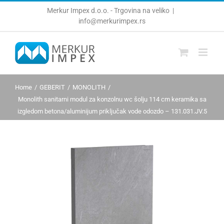
Skip
Merkur Impex d.o.o. - Trgovina na veliko
|
to
info@merkurimpex.rs
content
Home
GEBERIT
MONOLITH
Monolith sanitarni modul za konzolnu wc šolju 114 cm keramika sa
izgledom betona/aluminijum priključak vode odozdo – 131.031.JV.5