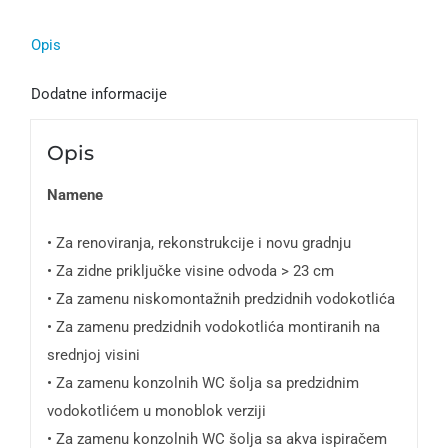
114
cm
Opis
keramika
sa
Dodatne informacije
izgledom
betona/aluminijum
Opis
priključak
Namene
vode
odozdo
• Za renoviranja, rekonstrukcije i novu gradnju
-
• Za zidne priključke visine odvoda > 23 cm
131.031.JV.5
• Za zamenu niskomontažnih predzidnih vodokotlića
količina
• Za zamenu predzidnih vodokotlića montiranih na
srednjoj visini
• Za zamenu konzolnih WC šolja sa predzidnim
vodokotlićem u monoblok verziji
• Za zamenu konzolnih WC šolja sa akva ispiračem