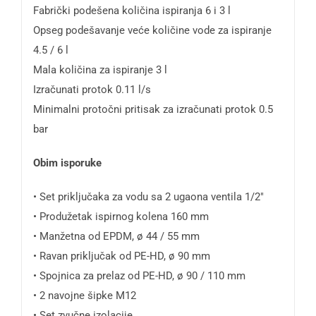
Fabrički podešena količina ispiranja 6 i 3 l
Opseg podešavanje veće količine vode za ispiranje
4.5 / 6 l
Mala količina za ispiranje 3 l
Izračunati protok 0.11 l/s
Minimalni protočni pritisak za izračunati protok 0.5
bar
Obim isporuke
• Set priključaka za vodu sa 2 ugaona ventila 1/2″
• Produžetak ispirnog kolena 160 mm
• Manžetna od EPDM, ø 44 / 55 mm
• Ravan priključak od PE-HD, ø 90 mm
• Spojnica za prelaz od PE-HD, ø 90 / 110 mm
• 2 navojne šipke M12
• Set zvučne izolacije