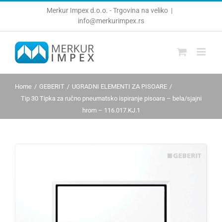
Skip
Merkur Impex d.o.o. - Trgovina na veliko
|
to
info@merkurimpex.rs
content
Home
GEBERIT
UGRADNI ELEMENTI ZA PISOARE
Tip 30 Tipka za ručno pneumatsko ispiranje pisoara – bela/sjajni
hrom – 116.017.KJ.1