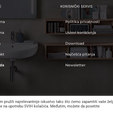
E
KORISNIČKI SERVIS
tna
Politika privatnosti
ma
Uslovi korišćenja
a
Download
akt
Najčešća pitanja
da
Newsletter
m pružili najrelevantnije iskustvo tako što ćemo zapamtiti vaše žel
ete na upotrebu SVIH kolačića. Međutim, možete da posetite
 2012 -
2026 | Merkur Impex d.o.o. | Sva prava zadržana |
Politika privatnos