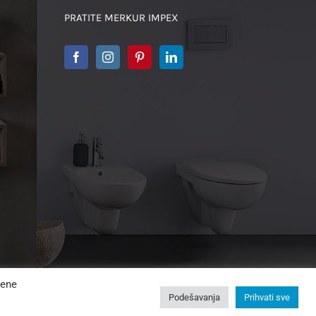
PRATITE MERKUR IMPEX
jene
Podešavanja
Prihvati sve
ti