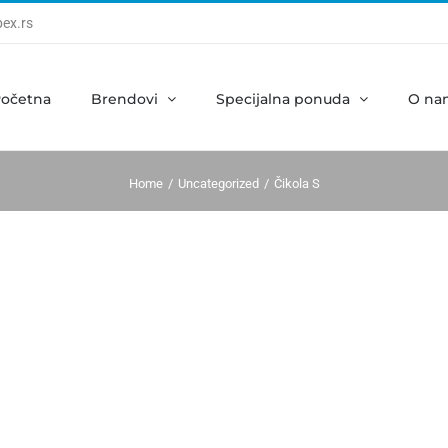
ex.rs
očetna
Brendovi
Specijalna ponuda
O na
Home
Uncategorized
Čikola S