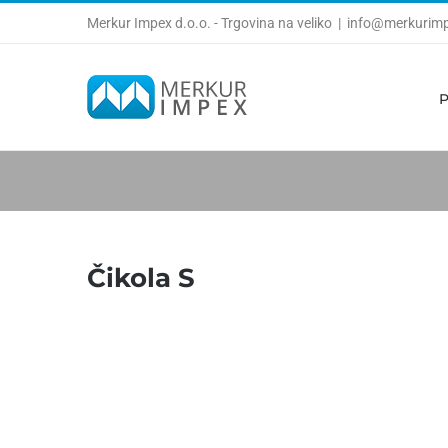
Skip
Merkur Impex d.o.o. - Trgovina na veliko
|
info@merkurimp
to
content
P
Čikola S