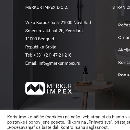
MERKUR IMPEX D.O.O.
STRANIC
Vuka Karadžića 5, 21000 Novi Sad
Poče
Smederevski put 2b, Zvezdara,
O na
11000 Beograd
Republika Srbija
Akcij
Tel: +381 (21) 47-21-216
Kont
Email: info@merkurimpex.rs
Ponu
Koristimo kolačiće (cookies) na našoj veb stranici da bismo va
postavke i ponovljene posete. Klikom na „Prihvati sve“, pristaj
©
„Podešavanja“ da biste dali kontrolisanu saglasnost.