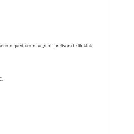
čnom garniturom sa „slot“ prelivom i klik-klak
E.