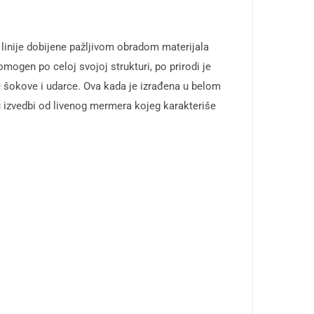
inije dobijene pažljivom obradom materijala
ogen po celoj svojoj strukturi, po prirodi je
ne šokove i udarce. Ova kada je izrađena u belom
i u izvedbi od livenog mermera kojeg karakteriše