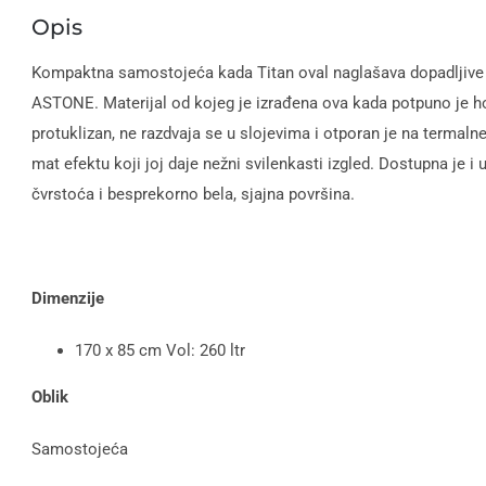
Opis
Kompaktna samostojeća kada Titan oval naglašava dopadljive l
ASTONE. Materijal od kojeg je izrađena ova kada potpuno je hom
protuklizan, ne razdvaja se u slojevima i otporan je na termal
mat efektu koji joj daje nežni svilenkasti izgled. Dostupna je 
čvrstoća i besprekorno bela, sjajna površina.
Dimenzije
170 x 85 cm Vol: 260 ltr
Oblik
Samostojeća