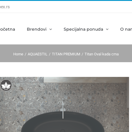
ex.rs
očetna
Brendovi
Specijalna ponuda
O na
Home
AQUAESTIL
TITAN PREMIUM
Titan Oval kada crna