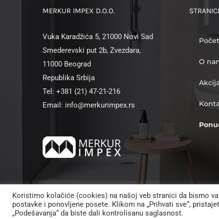
MERKUR IMPEX D.O.O.
STRANIC
Vuka Karadžića 5, 21000 Novi Sad
Poče
Smederevski put 2b, Zvezdara,
O na
11000 Beograd
Republika Srbija
Akcij
Tel: +381 (21) 47-21-216
Kont
Email: info@merkurimpex.rs
Ponu
Koristimo kolačiće (cookies) na našoj veb stranici da bismo va
postavke i ponovljene posete. Klikom na „Prihvati sve“, pristaj
©
„Podešavanja“ da biste dali kontrolisanu saglasnost.