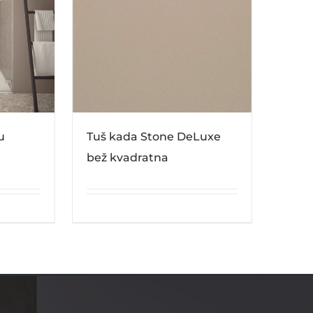
u
Tuš kada Stone DeLuxe
bež kvadratna