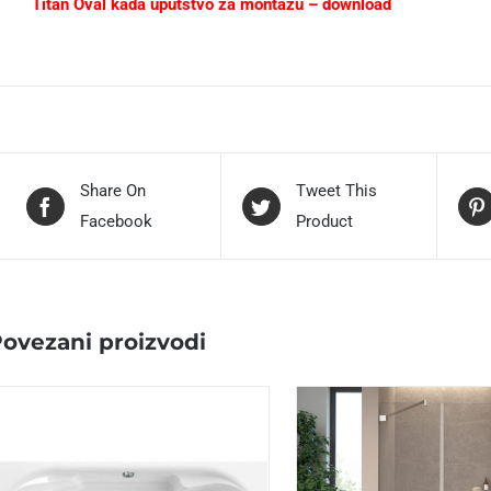
Titan Oval kada uputstvo za montažu – download
Share On
Tweet This
Facebook
Product
ovezani proizvodi