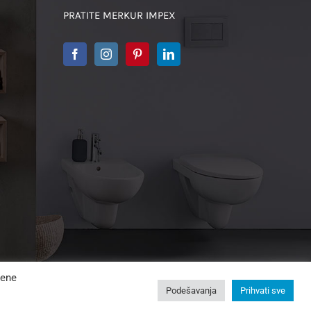
PRATITE MERKUR IMPEX
jene
Podešavanja
Prihvati sve
ti