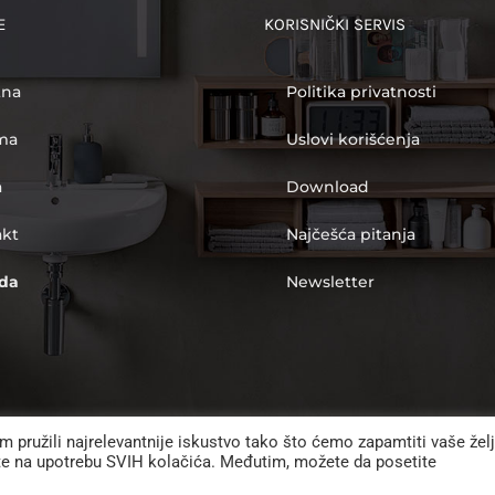
E
KORISNIČKI SERVIS
tna
Politika privatnosti
ma
Uslovi korišćenja
a
Download
akt
Najčešća pitanja
da
Newsletter
m pružili najrelevantnije iskustvo tako što ćemo zapamtiti vaše žel
ete na upotrebu SVIH kolačića. Međutim, možete da posetite
 2012 -
2026 | Merkur Impex d.o.o. | Sva prava zadržana |
Politika privatnos