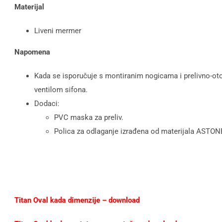
Materijal
Liveni mermer
Napomena
Kada se isporučuje s montiranim nogicama i prelivno-oto
ventilom sifona.
Dodaci:
PVC maska za preliv.
Polica za odlaganje izrađena od materijala ASTON
Titan Oval kada dimenzije – download