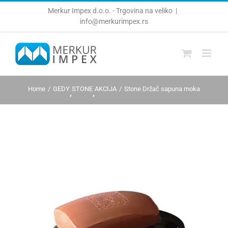
Skip
Merkur Impex d.o.o. - Trgovina na veliko
|
to
info@merkurimpex.rs
content
Home
GEDY
STONE
AKCIJA
Stone Držač sapuna moka
,
,