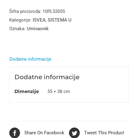
55x38
cm
Šifra proizvoda:
10PL53055
količina
Kategorije:
ISVEA
,
SISTEMA U
Oznaka:
Umivaonik
Dodatne informacije
Dodatne informacije
Dimenzije
55 × 38 cm
Share On Facebook
Tweet This Product