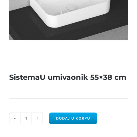
SistemaU umivaonik 55×38 cm
DODAJ U KORPU
SistemaU
umivaonik