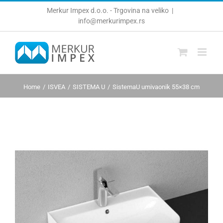
Skip
Merkur Impex d.o.o. - Trgovina na veliko
|
to
info@merkurimpex.rs
content
Home
ISVEA
SISTEMA U
SistemaU umivaonik 55×38 cm