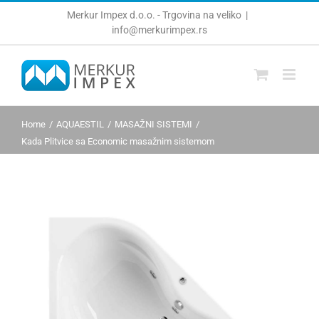
Skip
Merkur Impex d.o.o. - Trgovina na veliko
|
to
info@merkurimpex.rs
content
Home
AQUAESTIL
MASAŽNI SISTEMI
Kada Plitvice sa Economic masažnim sistemom