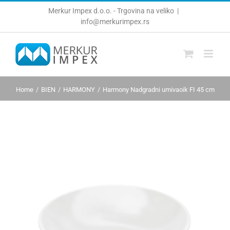
Skip
Merkur Impex d.o.o. - Trgovina na veliko
|
to
info@merkurimpex.rs
content
Home
BIEN
HARMONY
Harmony Nadgradni umivaoik FI 45 cm