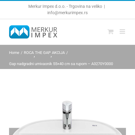
Skip
Merkur Impex d.o.o. - Trgovina na veliko
|
to
info@merkurimpex.rs
content
Home
ROCA
THE GAP
AKCIJA
,
,
Gap nadgradni umivaonik 55×40 cm sa rupom – A3270Y0000