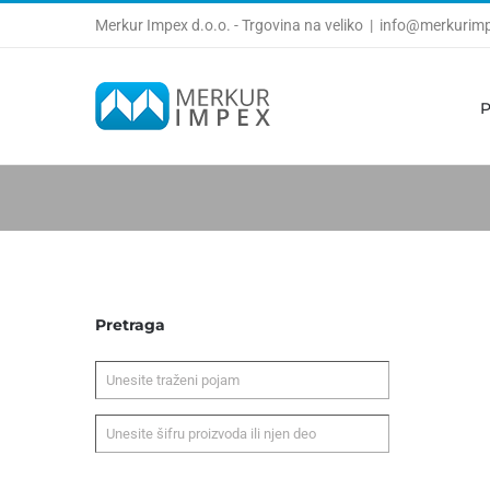
Skip
Merkur Impex d.o.o. - Trgovina na veliko
|
info@merkurimp
to
content
P
Pretraga