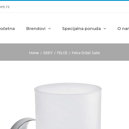
ex.rs
očetna
Brendovi
Specijalna ponuda
O na
Home
GEDY
FELCE
Felce Držač čaše