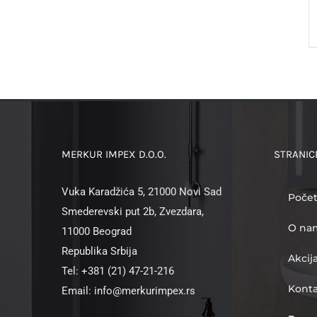
MERKUR IMPEX D.O.O.
STRANIC
Vuka Karadžića 5, 21000 Novi Sad
Poče
Smederevski put 2b, Zvezdara,
O na
11000 Beograd
Republika Srbija
Akcij
Tel: +381 (21) 47-21-216
Kont
Email: info@merkurimpex.rs