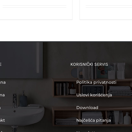
E
KORISNIČKI SERVIS
tna
Politika privatnosti
ma
Uslovi korišćenja
a
Download
akt
Najčešća pitanja