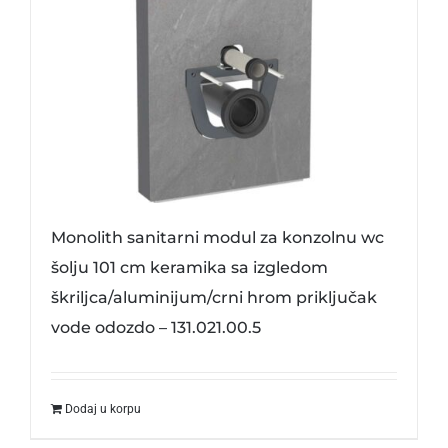
Monolith sanitarni modul za konzolnu wc
šolju 101 cm keramika sa izgledom
škriljca/aluminijum/crni hrom priključak
vode odozdo – 131.021.00.5
Dodaj u korpu