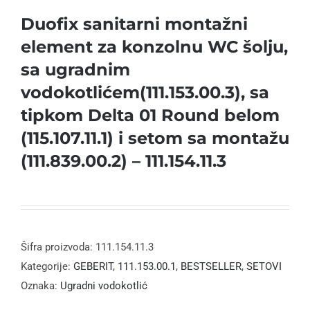
Duofix sanitarni montažni
element za konzolnu WC šolju,
sa ugradnim
vodokotlićem(111.153.00.3), sa
tipkom Delta 01 Round belom
(115.107.11.1) i setom sa montažu
(111.839.00.2) – 111.154.11.3
Šifra proizvoda:
111.154.11.3
Kategorije:
GEBERIT
,
111.153.00.1
,
BESTSELLER
,
SETOVI
Oznaka:
Ugradni vodokotlić