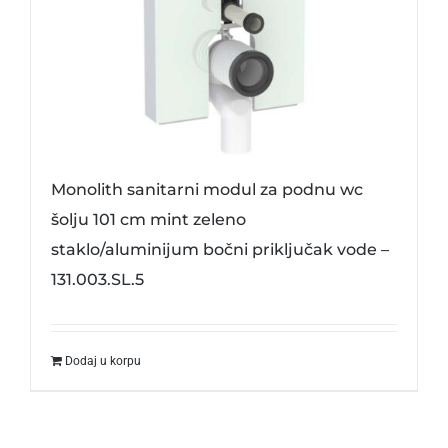
Monolith sanitarni modul za podnu wc
šolju 101 cm mint zeleno
staklo/aluminijum bočni priključak vode –
131.003.SL.5
Dodaj u korpu