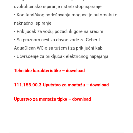
dvokoličinsko ispiranje i start/stop ispiranje
• Kod fabričkog podešavanja moguće je automatsko
naknadno ispiranje
• Priključak za vodu, pozadi ili gore na sredini
• Sa praznom cevi za dovod vode za Geberit
AquaClean WC-e sa tušem i za priključni kabl
• Učvršćenje za priključak električnog napajanja
Tehničke karakteristike – download
111.153.00.3 Uputstvo za montažu – download
Uputstvo za montažu tipke – download