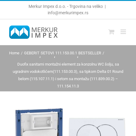
Skip
Merkur Impex d.o.o. - Trgovina na veliko
|
to
info@merkurimpex.rs
content
Home
GEBERIT
SETOVI
111.153.00.1
BESTSELLER
,
,
,
Duofix sanitarni montažni element za konzolnu WC šolju, sa
ugradnim vodokotlićem(111.153.00.3), sa tipkom Delta 01 Round
belom (115.107.11.1) i setom sa montažu (111.839.00.2) –
111.154.11.3