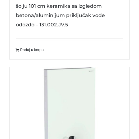
šolju 101 cm keramika sa izgledom
betona/aluminijum priključak vode
odozdo – 131.002.JV.5
Dodaj u korpu