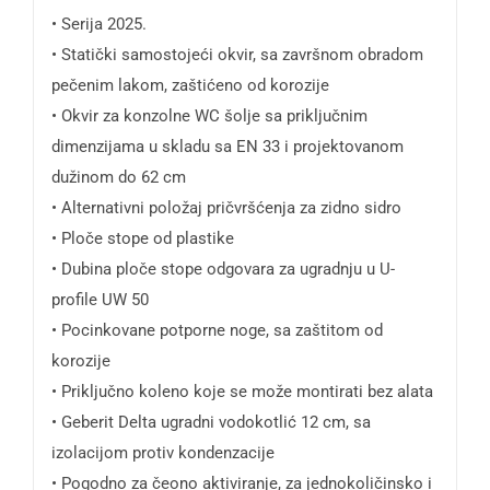
• Serija 2025.
• Statički samostojeći okvir, sa završnom obradom
pečenim lakom, zaštićeno od korozije
• Okvir za konzolne WC šolje sa priključnim
dimenzijama u skladu sa EN 33 i projektovanom
dužinom do 62 cm
• Alternativni položaj pričvršćenja za zidno sidro
• Ploče stope od plastike
• Dubina ploče stope odgovara za ugradnju u U-
profile UW 50
• Pocinkovane potporne noge, sa zaštitom od
korozije
• Priključno koleno koje se može montirati bez alata
• Geberit Delta ugradni vodokotlić 12 cm, sa
izolacijom protiv kondenzacije
• Pogodno za čeono aktiviranje, za jednokoličinsko i