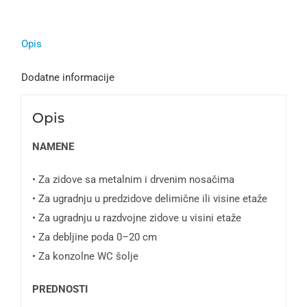
Opis
Dodatne informacije
Opis
NAMENE
• Za zidove sa metalnim i drvenim nosačima
• Za ugradnju u predzidove delimične ili visine etaže
• Za ugradnju u razdvojne zidove u visini etaže
• Za debljine poda 0–20 cm
• Za konzolne WC šolje
PREDNOSTI