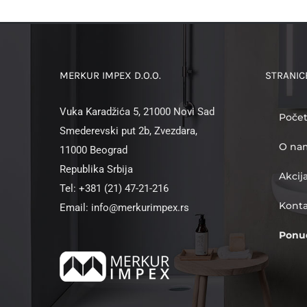
MERKUR IMPEX D.O.O.
STRANIC
Vuka Karadžića 5, 21000 Novi Sad
Poče
Smederevski put 2b, Zvezdara,
O na
11000 Beograd
Republika Srbija
Akcij
Tel: +381 (21) 47-21-216
Kont
Email: info@merkurimpex.rs
Ponu