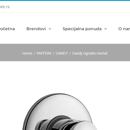
ex.rs
očetna
Brendovi
Specijalna ponuda
O na
Home
PAFFONI
CANDY
Candy Ugradni mešač