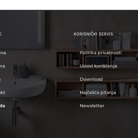
E
KORISNIČKI SERVIS
tna
Politika privatnosti
ma
Uslovi korišćenja
a
Download
akt
Najčešća pitanja
da
Newsletter