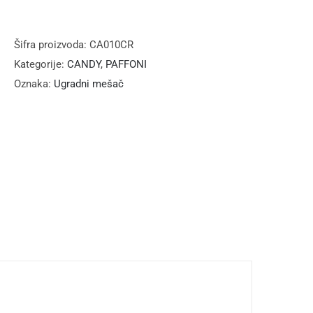
Ugradni
mešač
količina
Šifra proizvoda:
CA010CR
Kategorije:
CANDY
,
PAFFONI
Oznaka:
Ugradni mešač