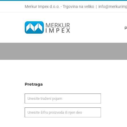
Skip
Merkur Impex d.o.o. - Trgovina na veliko
|
info@merkurimp
to
content
P
Pretraga