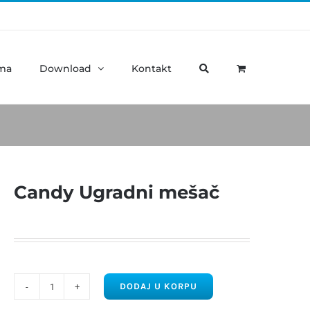
ma
Download
Kontakt
Candy Ugradni mešač
DODAJ U KORPU
Candy