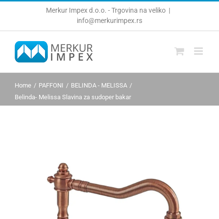
Skip
Merkur Impex d.o.o. - Trgovina na veliko
|
to
info@merkurimpex.rs
content
Home
PAFFONI
BELINDA - MELISSA
Belinda- Melissa Slavina za sudoper bakar