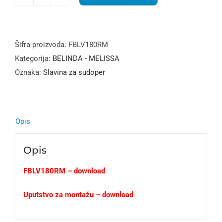
Belinda-
Melissa
Slavina
za
Šifra proizvoda:
FBLV180RM
sudoper
Kategorija:
BELINDA - MELISSA
bakar
Oznaka:
Slavina za sudoper
količina
Opis
Opis
FBLV180RM – download
Uputstvo za montažu – download