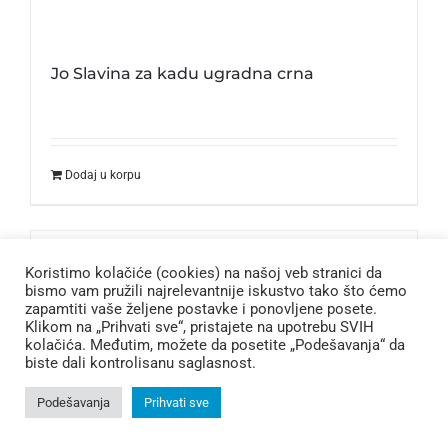
Jo Slavina za kadu ugradna crna
Dodaj u korpu
Koristimo kolačiće (cookies) na našoj veb stranici da
bismo vam pružili najrelevantnije iskustvo tako što ćemo
zapamtiti vaše željene postavke i ponovljene posete.
Klikom na „Prihvati sve“, pristajete na upotrebu SVIH
kolačića. Međutim, možete da posetite „Podešavanja“ da
biste dali kontrolisanu saglasnost.
Podešavanja
Prihvati sve