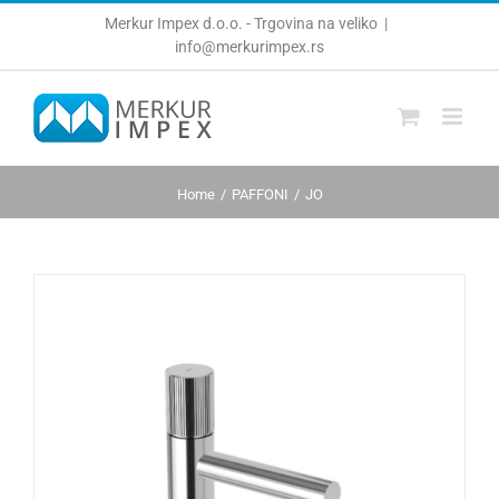
Skip
Merkur Impex d.o.o. - Trgovina na veliko
|
to
info@merkurimpex.rs
content
Home
PAFFONI
JO