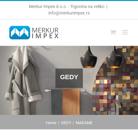
Skip
Merkur Impex d.o.o. - Trgovina na veliko
|
to
info@merkurimpex.rs
content
GEDY
Home
GEDY
MADAME